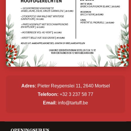
Adres:
Pieter Reypenslei 11, 2640 Mortsel
Telefoon:
+32 3 237 58 77
Email:
info@tartuff.be
OPENINGSUREN