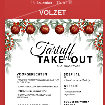
25 december – 11u tot 15u
VOLZET